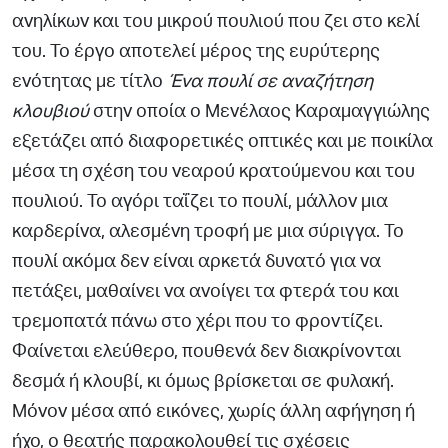
ανηλίκων και του µικρού πουλιού που ζει στο κελί
του. Το έργο αποτελεί µέρος της ευρύτερης
ενότητας µε τίτλο
Ένα πουλί σε αναζήτηση
κλουβιού
στην οποία ο Μενέλαος
Καραµαγγιώλης
εξετάζει από διαφορετικές οπτικές και µε ποι
κίλα
µέσα τη σχέση του νεαρού κρατούµενου και του
πουλιού.
Το αγόρι ταΐζει το πουλί, µάλλον µια
καρδερίνα, αλεσµένη τροφή
µε µια σύριγγα. Το
πουλί ακόµα δεν είναι αρκετά δυνατό για να
πετάξει, µαθαίνει να ανοίγει τα φτερά του και
τρεµοπατά πάνω στο χέρι που το φροντίζει.
Φαίνεται ελεύθερο, πουθενά δεν δια
κρίνονται
δεσµά ή κλουβί, κι όµως βρίσκεται σε φυλακή.
Μόνον
µέσα από εικόνες, χωρίς άλλη αφήγηση ή
ήχο, ο θεατής παρα
κολουθεί τις σχέσεις