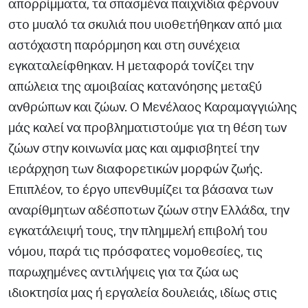
απορρίµµατα,
τα σπασµένα παιχνίδια φέρνουν
στο µυαλό τα σκυλιά που
υιοθετήθηκαν από µια
αστόχαστη παρόρµηση και στη συνέχεια
εγκαταλείφθηκαν. Η µεταφορά τονίζει την
απώλεια της αµοιβαίας κατανόησης µεταξύ
ανθρώπων και ζώων. Ο Μενέλαος Καραµαγγιώλης
µάς καλεί να προβληµατιστούµε για τη θέση
των
ζώων στην κοινωνία µας και αµφισβητεί την
ιεράρχηση των διαφορετικών µορφών ζωής.
Επιπλέον, το έργο
υπενθυµίζει τα
βάσανα των
αναρίθµητων αδέσποτων ζώων στην Ελλάδα, την
εγκατάλειψή τους, την πληµµελή επιβολή του
νόµου, παρά
τις πρόσφατες νοµοθεσίες, τις
παρωχηµένες αντιλήψεις για
τα ζώα ως
ιδιοκτησία µας ή εργαλεία δουλειάς, ιδίως στις