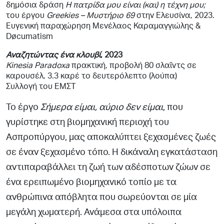
δημόσια δράση
Η πατρίδα μου είναι (και) η τέχνη μου;
του έργου
Greekies – Μυστήριο 69
στην Ελευσίνα, 2023.
Ευγενική παραχώρηση Μενέλαος Καραμαγγιώλης &
Døcumatism
Αναζητώντας ένα κλουβί
, 2023
Kinesia Paradoxa
πρακτική, προβολή 80 σλαϊντς σε
καρουσέλ, 3.3 καρέ το δευτερόλεπτο (λούπα)
Συλλογή του ΕΜΣΤ
To έργο
Σήµερα είµαι, αύριο δεν είµαι
, που
γυρίστηκε στη βιοµηχανική περιοχή του
Ασπροπύργου, µας αποκαλύπτει ξεχασµένες ζωές
σε έναν ξεχασµένο τόπο. Η δικάναλη εγκατάσταση
αντιπαραβάλλει τη ζωή των αδέσποτων ζώων σε
ένα
ερειπωµένο βιοµηχανικό τοπίο µε τα
ανθρώπινα απόβλητα που
σωρεύονται σε µία
µεγάλη χωµατερή. Ανάµεσα στα υπόλοιπα