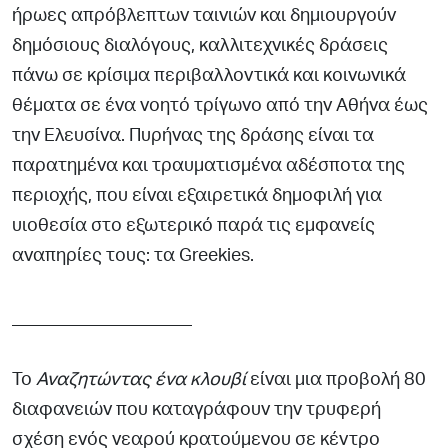
ήρωες απρόβλεπτων ταινιών και δη
µιουργούν
δηµόσιους διαλόγους, καλλιτεχνικές δράσεις
πάνω σε κρίσιµα περιβαλλοντικά και κοινωνικά
θέµατα σε ένα νοητό
τρίγωνο από την Αθήνα έως
την Ελευσίνα. Πυρήνας της δράσης είναι τα
παρατηµένα και τραυµατισµένα αδέσποτα της
περιοχής, που είναι εξαιρετικά δηµοφιλή για
υιοθεσία στο εξωτερικό παρά
τις εµφανείς
αναπηρίες τους: τα Greekies.
____________________
Το
Αναζητώντας ένα κλουβί
είναι µια προβολή 80
διαφανειών που καταγράφουν την τρυφερή
σχέση ενός νεαρού κρατούµε
νου σε κέντρο